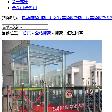
关于亦德
悬浮门\悬臂门
猜你想找：
电动伸缩门
岗亭厂家
停车场收费岗亭
停车场收费系
当前位置：
首页
»
全站搜索
» 搜索：值班岗亭