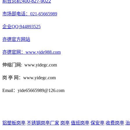
前台总机
:400-827-9022
市场部电话：
021-65665989
企业
QQ:944893525
亦德官方网站
亦德官网：
www.yide988.com
伸缩门网
: www.yidegc.com
岗
亭 网：
www.yidegc.com
Email：yide65665989@126.com
铝塑板岗亭
不锈钢岗亭厂家
岗亭
值班岗亭
保安亭
收费岗亭
治