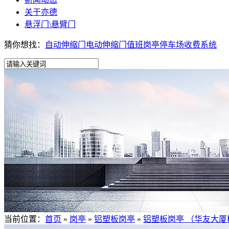
关于亦德
悬浮门\悬臂门
猜你想找：
自动伸缩门
电动伸缩门
值班岗亭
停车场收费系统
当前位置：
首页
»
岗亭
»
铝塑板岗亭
»
铝塑板岗亭 （华友大厦