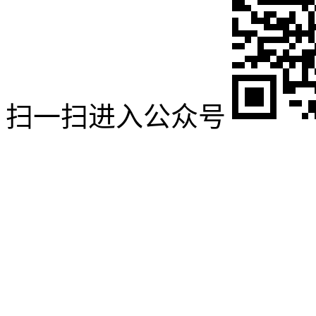
扫一扫进入公众号