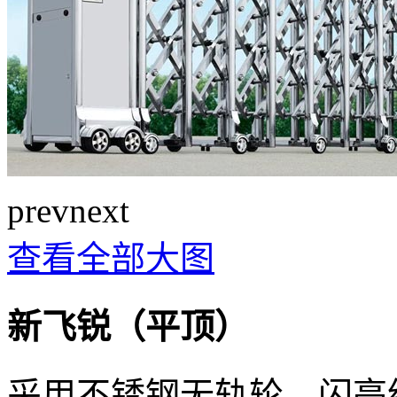
prev
next
查看全部大图
新飞锐（平顶）
采用不锈钢无轨轮，闪亮经