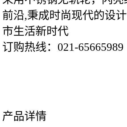
前沿,秉成时尚现代的设计
市生活新时代
订购热线：
021-65665989
产品详情