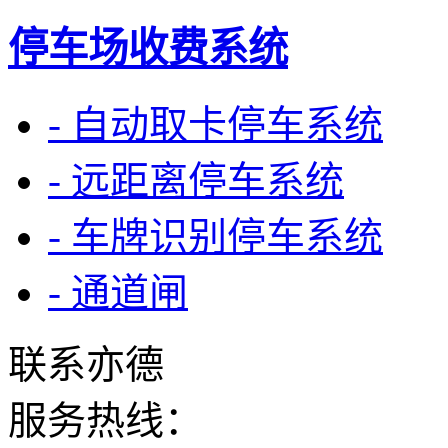
停车场收费系统
- 自动取卡停车系统
- 远距离停车系统
- 车牌识别停车系统
- 通道闸
联系亦德
服务热线：