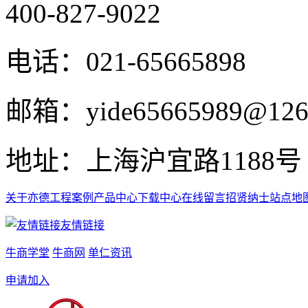
400-827-9022
电话：
021-65665898
邮箱：
yide65665989@126
地址：
上海沪宜路1188号
关于亦德
工程案例
产品中心
下载中心
在线留言
招贤纳士
站点地
友情链接
牛商学堂
牛商网
单仁资讯
申请加入