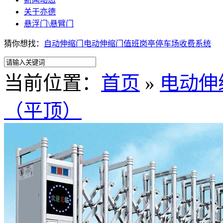
关于亦德
悬浮门\悬臂门
猜你想找：
自动伸缩门
电动伸缩门
值班岗亭
停车场收费系统
当前位置：
首页
»
电动伸
（平顶）