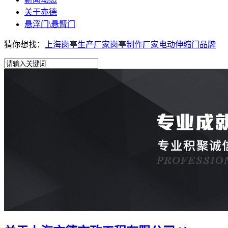
关于亦德
悬浮门\悬臂门
猜你想找：
上海岗亭生产厂家
岗亭制作厂家
电动伸缩门品牌