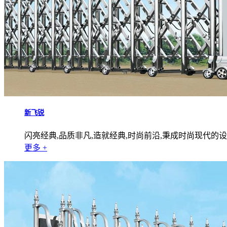
新飞锐
闪亮经典,品质非凡,造就经典,时尚前沿,秉成时尚现代的
更多 +