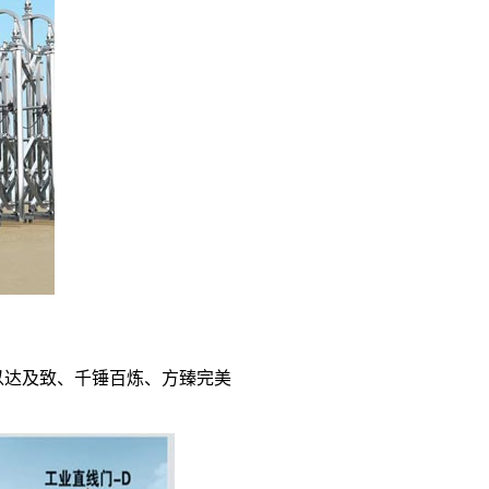
以达及致、千锤百炼、方臻完美