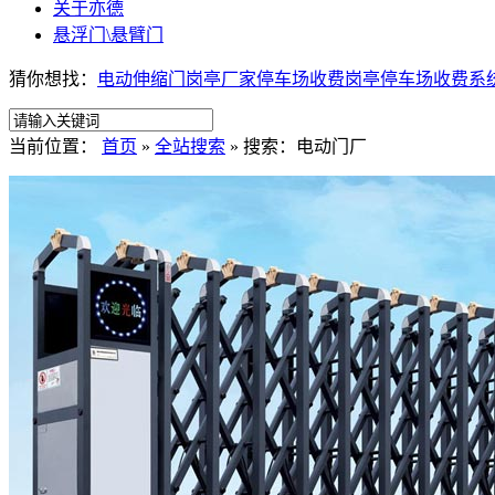
关于亦德
悬浮门\悬臂门
猜你想找：
电动伸缩门
岗亭厂家
停车场收费岗亭
停车场收费系
当前位置：
首页
»
全站搜索
» 搜索：电动门厂