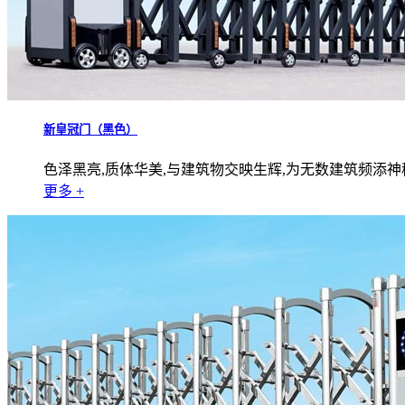
新皇冠门（黑色）
色泽黑亮,质体华美,与建筑物交映生辉,为无数建筑频添
更多 +