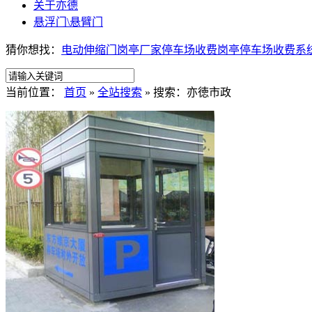
关于亦德
悬浮门\悬臂门
猜你想找：
电动伸缩门
岗亭厂家
停车场收费岗亭
停车场收费系
当前位置：
首页
»
全站搜索
» 搜索：亦徳市政